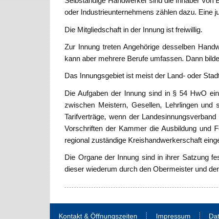
Selbständige Handwerker sind die Inhaber von B
oder Industrieunternehmens zählen dazu. Eine ju
Die Mitgliedschaft in der Innung ist freiwillig.
Zur Innung treten Angehörige desselben Hand
kann aber mehrere Berufe umfassen. Dann bil
Das Innungsgebiet ist meist der Land- oder Sta
Die Aufgaben der Innung sind in § 54 HwO einz
zwischen Meistern, Gesellen, Lehrlingen und so
Tarifverträge, wenn der Landesinnungsverband es
Vorschriften der Kammer die Ausbildung und For
regional zuständige Kreishandwerkerschaft einge
Die Organe der Innung sind in ihrer Satzung fe
dieser wiederum durch den Obermeister und den
Kontakt & Öffnungszeiten
Impressum
Da