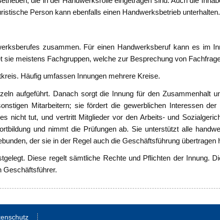
etrieben, die in der Handwerksrolle eingetragen sind. Auch die Inha
ristische Person kann ebenfalls einen Handwerksbetrieb unterhalten
werksberufes zusammen. Für einen Handwerksberuf kann es im Inn
det sie meistens Fachgruppen, welche zur Besprechung von Fachf
dtkreis. Häufig umfassen Innungen mehrere Kreise.
eln aufgeführt. Danach sorgt die Innung für den Zusammenhalt unte
nstigen Mitarbeitern; sie fördert die gewerblichen Interessen der M
 nicht tut, und vertritt Mitglieder vor den Arbeits- und Sozialgeric
tbildung und nimmt die Prüfungen ab. Sie unterstützt alle handwerk
bunden, der sie in der Regel auch die Geschäftsführung übertragen 
stgelegt. Diese regelt sämtliche Rechte und Pflichten der Innung. D
 Geschäftsführer.
tenschutz